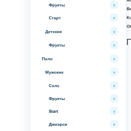
Фрукты
В
К
Старт
О
Детские
Фрукты
Поло
Мужские
Солс
Фрукты
Start
Джиэрси