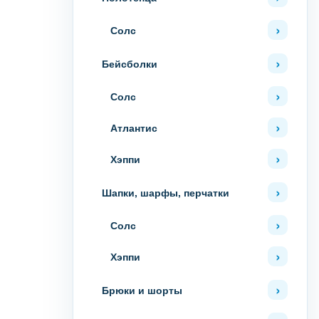
Солс
Бейсболки
Солс
Атлантис
Хэппи
Шапки, шарфы, перчатки
Солс
Хэппи
Брюки и шорты