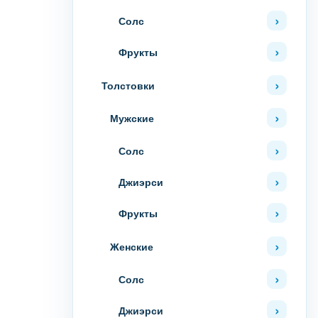
Солс
Фрукты
Толстовки
Мужские
Солс
Джиэрси
Фрукты
Женские
Солс
Джиэрси