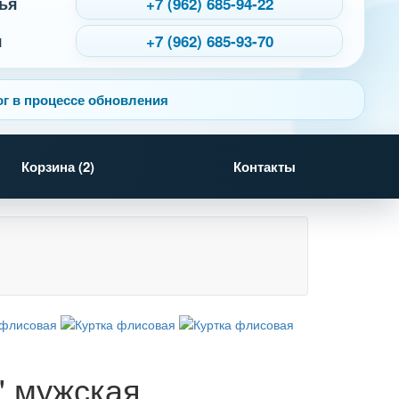
ья
+7 (962) 685-94-22
я
+7 (962) 685-93-70
г в процессе обновления
Корзина (
2
)
Контакты
й
" мужская,