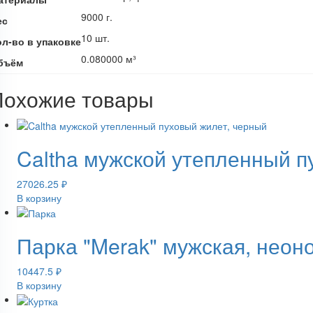
9000 г.
ес
10 шт.
ол-во в упаковке
0.080000 м³
бъём
Похожие товары
Caltha мужской утепленный п
27026.25
₽
В корзину
Парка "Merak" мужская, нео
10447.5
₽
В корзину