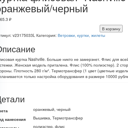
оранжевый/черный
65.3
₽
В корзину
тикул:
v23175033L
Категория:
Ветровки, куртки, жилеты
Описание
исовая куртка Nashville. Больше никто не замерзнет. Флис для вс
стежки. Женская модель приталена. Флис (100% полиэстер). 2 сто
ороны. Плотность 280 г/м². Термотрансфер (1 цвет (цветные издел
лачивается только настройка оборудования в размере 10000 рубле
Детали
оранжевый, черный
вета
Вышивка, Термотрансфер
ид нанесения
полиэстер, флис
атериалы