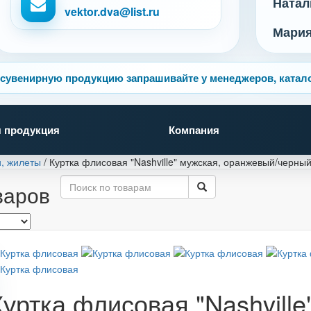
Натал
vektor.dva@list.ru
Мари
сувенирную продукцию запрашивайте у менеджеров, катало
 продукция
Компания
и, жилеты
/
Куртка флисовая "Nashville" мужская, оранжевый/черны
варов
Куртка флисовая "Nashville