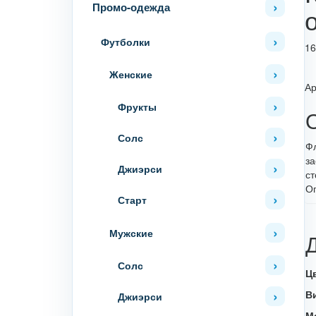
Промо-одежда
Футболки
16
Женские
Ар
Фрукты
Солс
Фл
за
Джиэрси
ст
Оп
Старт
Мужские
Солс
Ц
В
Джиэрси
М