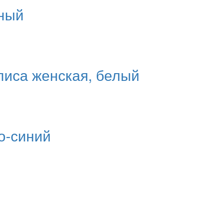
рный
флиса женская, белый
о-синий