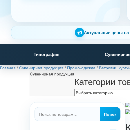
Актуальные цены на 
Типография
Сувенирная
Главная
/
Сувенирная продукция
/
Промо-одежда
/
Ветровки, куртк
Сувенирная продукция
Категории то
Искать:
Поиск