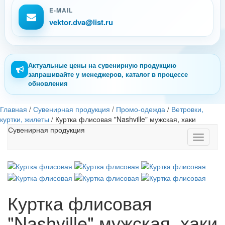
E-MAIL
vektor.dva@list.ru
Актуальные цены на сувенирную продукцию
запрашивайте у менеджеров, каталог в процессе
обновления
Главная
/
Сувенирная продукция
/
Промо-одежда
/
Ветровки,
куртки, жилеты
/
Куртка флисовая "Nashville" мужская, хаки
Сувенирная продукция
Toggle
navigati
Куртка флисовая
"Nashville" мужская, хаки