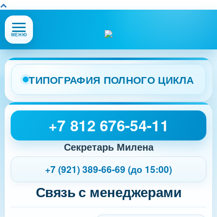
Открыть
МЕНЮ
или
закрыть
меню
сайта
ТИПОГРАФИЯ ПОЛНОГО ЦИКЛА
+7 812 676-54-11
Секретарь Милена
+7 (921) 389-66-69 (до 15:00)
Связь с менеджерами