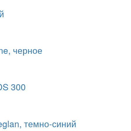
й
ne, черное
DS 300
glan, темно-синий