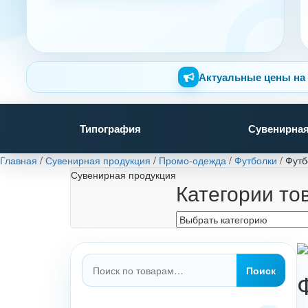
Актуальные цены на 
Типография
Сувенирная
Главная
/
Сувенирная продукция
/
Промо-одежда
/
Футболки
/
Футб
Сувенирная продукция
Категории то
Искать:
Поиск