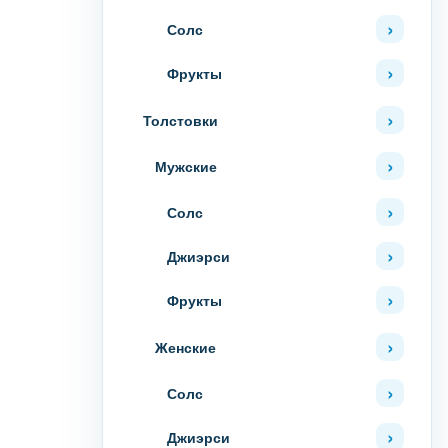
Солс
Фрукты
Толстовки
Мужские
Солс
Джиэрси
Фрукты
Женские
Солс
Джиэрси