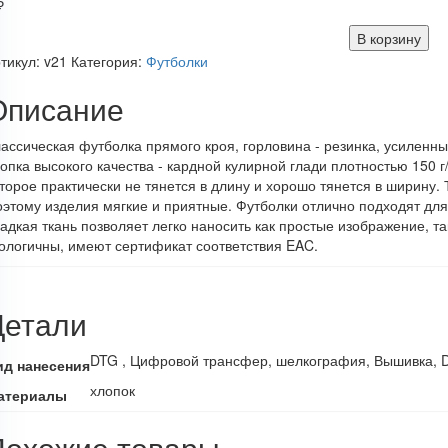
₽
В корзину
тикул:
v21
Категория:
Футболки
Описание
ассическая футболка прямого кроя, горловина - резинка, усиленн
опка высокого качества - кардной кулирной глади плотностью 150 г
торое практически не тянется в длину и хорошо тянется в ширину.
этому изделия мягкие и приятные. Футболки отлично подходят для
адкая ткань позволяет легко наносить как простые изображение, 
ологичны, имеют сертификат соответствия EAC.
Детали
DTG , Цифровой трансфер, шелкография, Вышивка, 
ид нанесения
хлопок
атериалы
Похожие товары