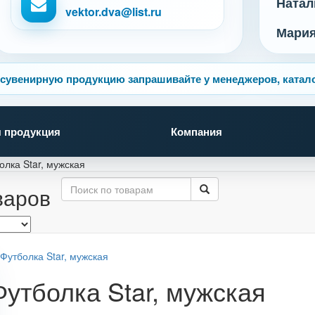
Натал
vektor.dva@list.ru
Мари
сувенирную продукцию запрашивайте у менеджеров, катало
 продукция
Компания
олка Star, мужская
варов
Футболка Star, мужская