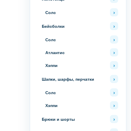
Солс
Бейсболки
Солс
Атлантис
Хэппи
Шапки, шарфы, перчатки
Солс
Хэппи
Брюки и шорты