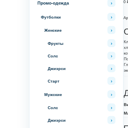
0
Промо-одежда
Футболки
Ар
Женские
Кл
Фрукты
хл
ко
Солс
По
Гл
Джиэрси
эк
Старт
Мужские
В
Солс
М
Джиэрси