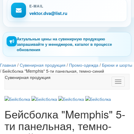
E-MAIL
vektor.dva@list.ru
Актуальные цены на сувенирную продукцию
запрашивайте у менеджеров, каталог в процессе
обновления
Главная
/
Сувенирная продукция
/
Промо-одежда
/
Брюки и шорты
/
Бейсболка "Memphis" 5-ти панельная, темно-синий
Сувенирная продукция
Toggle
navigati
Бейсболка "Memphis" 5-
ти панельная, темно-