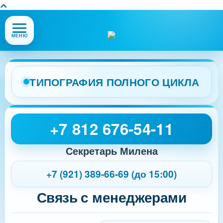
Открыть
МЕНЮ
или
закрыть
меню
сайта
ТИПОГРАФИЯ ПОЛНОГО ЦИКЛА
+7 812 676-54-11
Секретарь Милена
+7 (921) 389-66-69 (до 15:00)
Связь с менеджерами