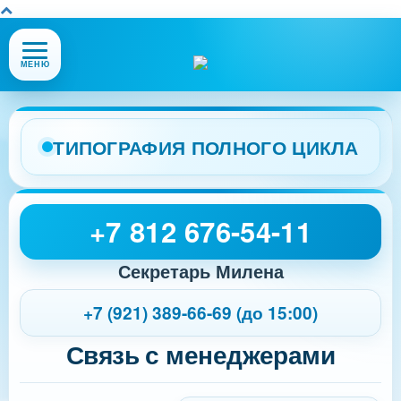
Открыть
МЕНЮ
или
закрыть
меню
сайта
ТИПОГРАФИЯ ПОЛНОГО ЦИКЛА
+7 812 676-54-11
Секретарь Милена
+7 (921) 389-66-69 (до 15:00)
Связь с менеджерами