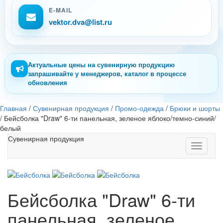
E-MAIL
vektor.dva@list.ru
Актуальные цены на сувенирную продукцию
запрашивайте у менеджеров, каталог в процессе
обновления
Главная
/
Сувенирная продукция
/
Промо-одежда
/
Брюки и шорты
/
Бейсболка "Draw" 6-ти панельная, зеленое яблоко/темно-синий/
белый
Сувенирная продукция
Toggle
navigati
Бейсболка "Draw" 6-ти
панельная, зеленое