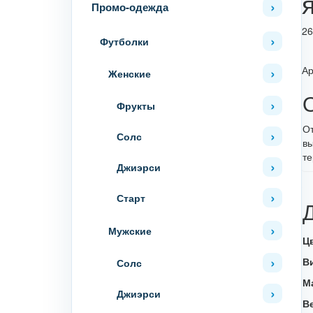
Промо-одежда
26
Футболки
Ар
Женские
Фрукты
От
Солс
вы
т
Джиэрси
Старт
Мужские
Ц
В
Солс
М
Джиэрси
В