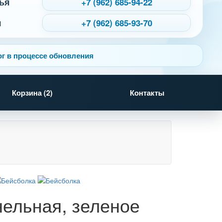
ья
+7 (962) 685-94-22
я
+7 (962) 685-93-70
г в процессе обновления
Корзина (
2
)
Контакты
анельная, зеленое