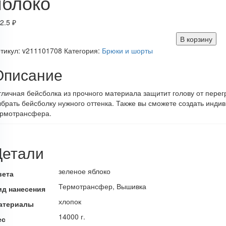
яблоко
2.5
₽
В корзину
тикул:
v211101708
Категория:
Брюки и шорты
Описание
личная бейсболка из прочного материала защитит голову от пере
брать бейсболку нужного оттенка. Также вы сможете создать инд
ермотрансфера.
Детали
зеленое яблоко
вета
Термотрансфер, Вышивка
ид нанесения
хлопок
атериалы
14000 г.
ес