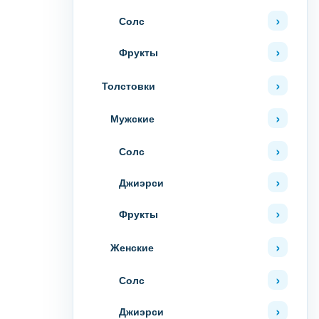
Солс
Фрукты
Толстовки
Мужские
Солс
Джиэрси
Фрукты
Женские
Солс
Джиэрси