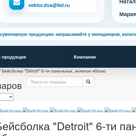
Натал
vektor.dva@list.ru
Мари
сувенирную продукцию запрашивайте у менеджеров, катало
 продукция
Компания
/
Бейсболка "Detroit" 6-ти панельная, зеленое яблоко
варов
Бейсболка "Detroit" 6-ти п