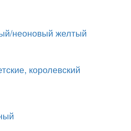
ный/неоновый желтый
етские, королевский
рный