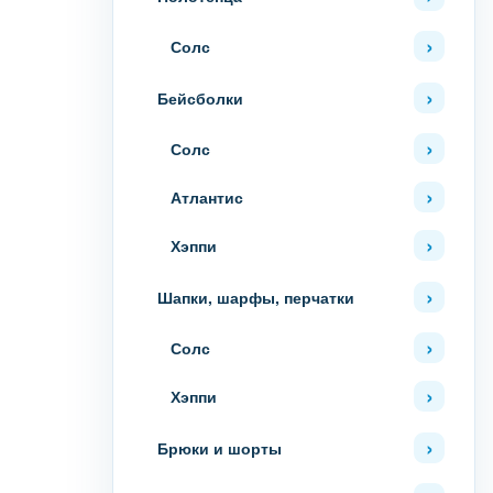
Солс
Бейсболки
Солс
Атлантис
Хэппи
Шапки, шарфы, перчатки
Солс
Хэппи
Брюки и шорты