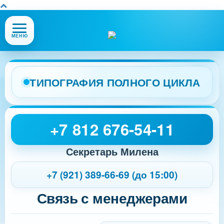
Открыть
МЕНЮ
или
закрыть
меню
сайта
ТИПОГРАФИЯ ПОЛНОГО ЦИКЛА
+7 812 676-54-11
Секретарь Милена
+7 (921) 389-66-69 (до 15:00)
Связь с менеджерами