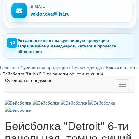
E-MAIL
vektor.dva@list.ru
Актуальные цены на сувенирную продукцию
запрашивайте у менеджеров, каталог в процессе
обновления
Главная
/
Сувенирная продукция
/
Промо-одежда
/
Брюки и шорты
/
Бейсболка "Detroit" 6-ти панельная, темно-синий
Сувенирная продукция
Toggle
navigati
Бейсболка "Detroit" 6-ти
панельная, темно-синий