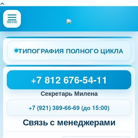
Открыть
МЕНЮ
или
закрыть
меню
сайта
ТИПОГРАФИЯ ПОЛНОГО ЦИКЛА
+7 812 676-54-11
Секретарь Милена
+7 (921) 389-66-69 (до 15:00)
Связь с менеджерами