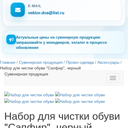
E-MAIL
vektor.dva@list.ru
Актуальные цены на сувенирную продукцию
запрашивайте у менеджеров, каталог в процессе
обновления
Главная
/
Сувенирная продукция
/
Промо-одежда
/
Аксессуары
/
Набор для чистки обуви "Сапфир", черный
Сувенирная продукция
Toggle
navigati
Набор для чистки обуви
"Сапфир", черный