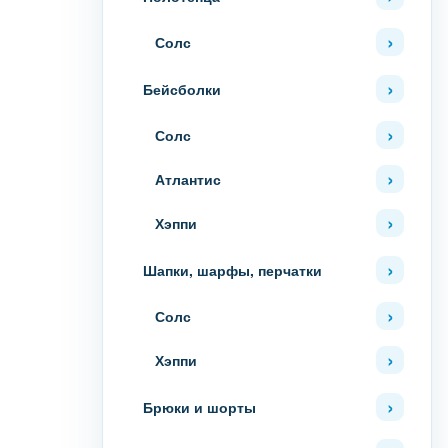
Солс
Бейсболки
Солс
Атлантис
Хэппи
Шапки, шарфы, перчатки
Солс
Хэппи
Брюки и шорты