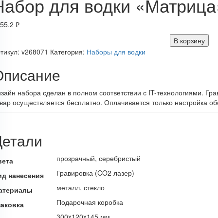
Набор для водки «Матрица
55.2
₽
В корзину
тикул:
v268071
Категория:
Наборы для водки
Описание
зайн набора сделан в полном соответствии с IT-технологиями. Гра
вар осуществляется бесплатно. Оплачивается только настройка об
Детали
прозрачный, серебристый
вета
Гравировка (CO2 лазер)
ид нанесения
металл, стекло
атериалы
Подарочная коробка
паковка
300x120x145 мм