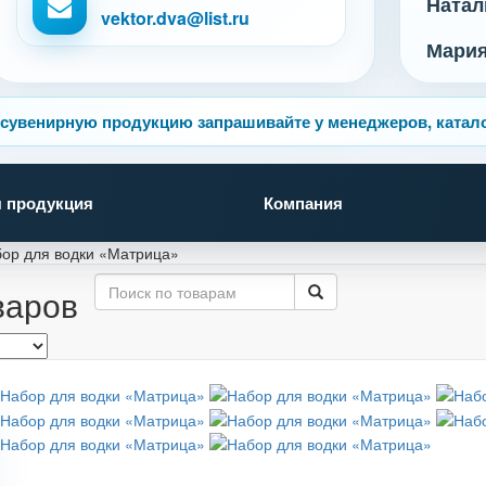
Натал
vektor.dva@list.ru
Мари
сувенирную продукцию запрашивайте у менеджеров, катало
 продукция
Компания
ор для водки «Матрица»
варов