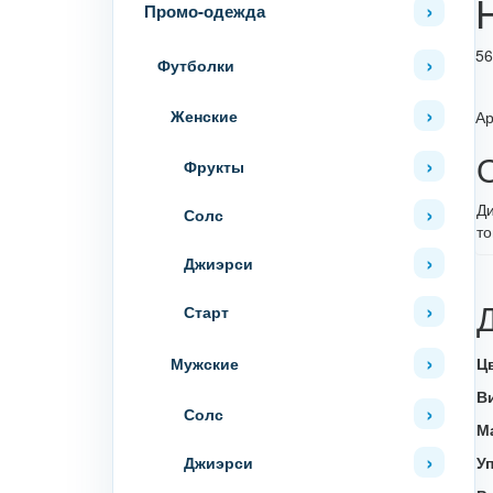
Промо-одежда
56
Футболки
Женские
Ар
Фрукты
Ди
Солс
то
Джиэрси
Старт
Ц
Мужские
В
Солс
М
У
Джиэрси