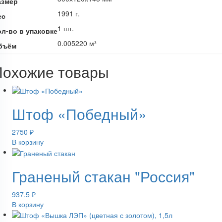
азмер
1991 г.
ес
1 шт.
ол-во в упаковке
0.005220 м³
бъём
Похожие товары
Штоф «Победный»
2750
₽
В корзину
Граненый стакан "Россия"
937.5
₽
В корзину