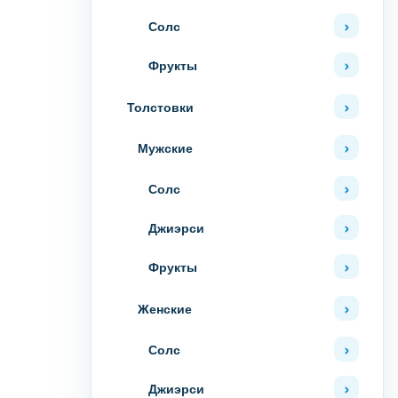
Солс
Фрукты
Толстовки
Мужские
Солс
Джиэрси
Фрукты
Женские
Солс
Джиэрси