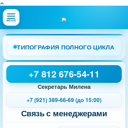
Открыть
МЕНЮ
или
закрыть
меню
сайта
ТИПОГРАФИЯ ПОЛНОГО ЦИКЛА
+7 812 676-54-11
Секретарь Милена
+7 (921) 389-66-69 (до 15:00)
Связь с менеджерами