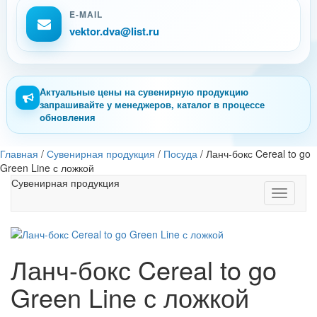
E-MAIL
vektor.dva@list.ru
Актуальные цены на сувенирную продукцию
запрашивайте у менеджеров, каталог в процессе
обновления
Главная
/
Сувенирная продукция
/
Посуда
/
Ланч-бокс Cereal to go
Green Line с ложкой
Сувенирная продукция
Toggle
navigati
Ланч-бокс Cereal to go
Green Line с ложкой