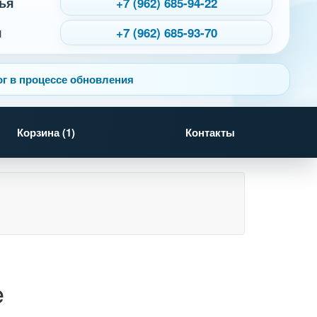
ья
+7 (962) 685-94-22
я
+7 (962) 685-93-70
г в процессе обновления
Корзина (
1
)
Контакты
e