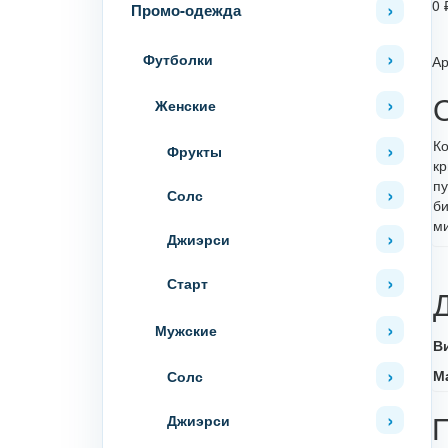
0
Промо-одежда
Футболки
Ар
Женские
Ко
Фрукты
кр
пу
Солс
би
м
Джиэрси
Старт
Мужские
В
М
Солс
Джиэрси