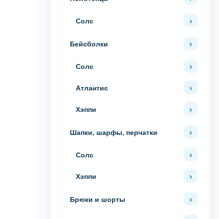
Солс
Бейсболки
Солс
Атлантис
Хэппи
Шапки, шарфы, перчатки
Солс
Хэппи
Брюки и шорты