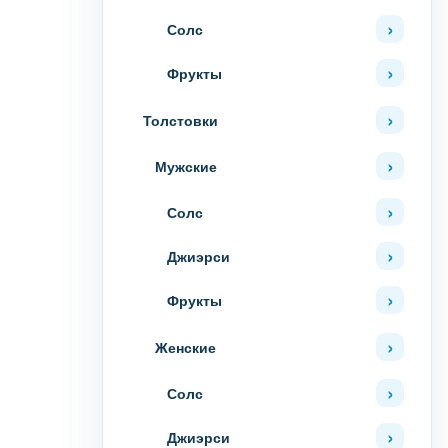
Солс
Фрукты
Толстовки
Мужские
Солс
Джиэрси
Фрукты
Женские
Солс
Джиэрси