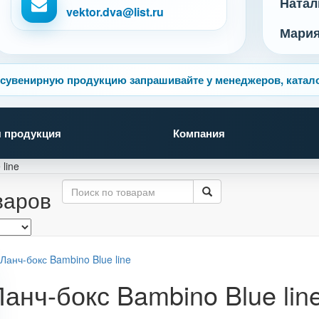
Натал
vektor.dva@list.ru
Мари
сувенирную продукцию запрашивайте у менеджеров, катало
 продукция
Компания
line
варов
Ланч-бокс Bambino Blue lin