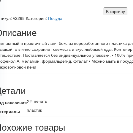
₽
В корзину
тикул:
v2268
Категория:
Посуда
Описание
мпактный и практичный ланч-бокс из переработанного пластика д
ышкой, отлично сохраняет свежесть и вкус любимой еды. Контенер 
тешествие. Поставляется без индивидуальной упаковки. • 100% пр
сфенол А, меламин, формальдегид, фталат • Можно мыть в посудо
икроволновой печи
Детали
УФ печать
ид нанесения
пластик
атериалы
Похожие товары