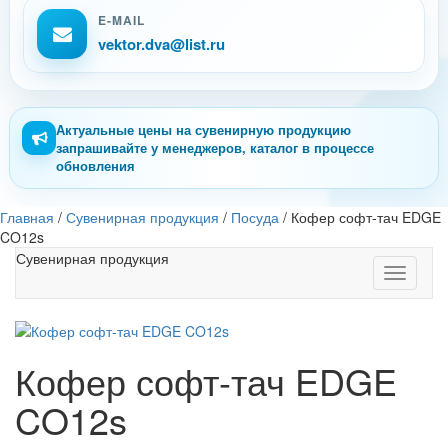
E-MAIL
vektor.dva@list.ru
Актуальные цены на сувенирную продукцию
запрашивайте у менеджеров, каталог в процессе
обновления
Главная
/
Сувенирная продукция
/
Посуда
/
Кофер софт-тач EDGE
CO12s
Сувенирная продукция
Toggle
navigati
Кофер софт-тач EDGE
CO12s