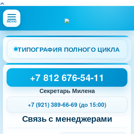
Открыть
МЕНЮ
или
закрыть
меню
сайта
ТИПОГРАФИЯ ПОЛНОГО ЦИКЛА
+7 812 676-54-11
Секретарь Милена
+7 (921) 389-66-69 (до 15:00)
Связь с менеджерами