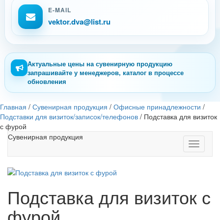
E-MAIL
vektor.dva@list.ru
Актуальные цены на сувенирную продукцию
запрашивайте у менеджеров, каталог в процессе
обновления
Главная
/
Сувенирная продукция
/
Офисные принадлежности
/
Подставки для визиток/записок/телефонов
/
Подставка для визиток
с фурой
Сувенирная продукция
Toggle
navigati
Подставка для визиток с
фурой