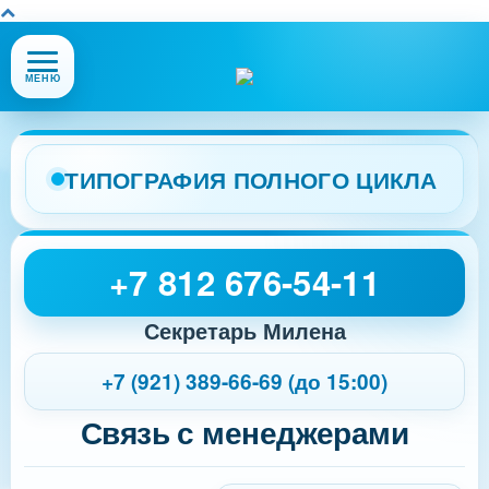
Открыть
МЕНЮ
или
закрыть
меню
сайта
ТИПОГРАФИЯ ПОЛНОГО ЦИКЛА
+7 812 676-54-11
Секретарь Милена
+7 (921) 389-66-69 (до 15:00)
Связь с менеджерами