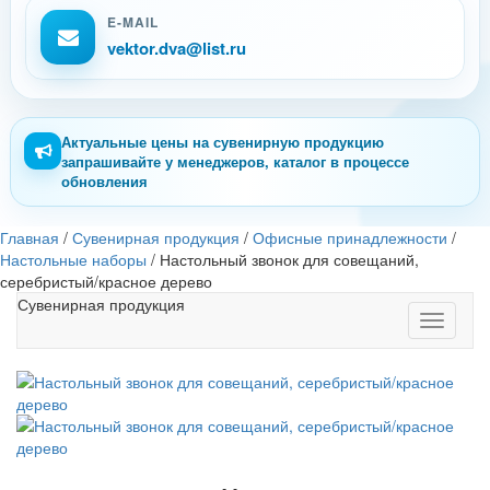
E-MAIL
vektor.dva@list.ru
Актуальные цены на сувенирную продукцию
запрашивайте у менеджеров, каталог в процессе
обновления
Главная
/
Сувенирная продукция
/
Офисные принадлежности
/
Настольные наборы
/
Настольный звонок для совещаний,
серебристый/красное дерево
Сувенирная продукция
Toggle
navigati