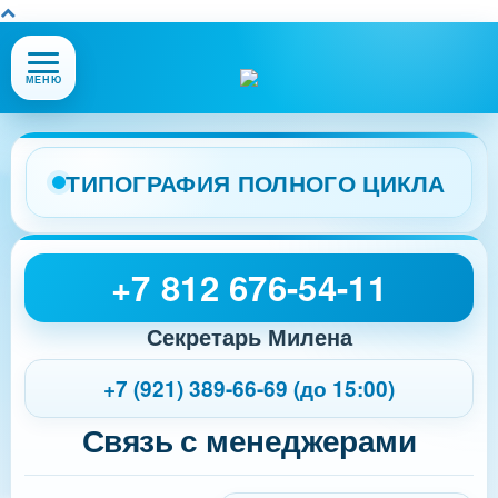
Открыть
МЕНЮ
или
закрыть
меню
сайта
ТИПОГРАФИЯ ПОЛНОГО ЦИКЛА
+7 812 676-54-11
Секретарь Милена
+7 (921) 389-66-69 (до 15:00)
Связь с менеджерами