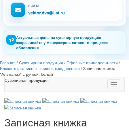
E-MAIL
vektor.dva@list.ru
Актуальные цены на сувенирную продукцию
запрашивайте у менеджеров, каталог в процессе
обновления
Главная
/
Сувенирная продукция
/
Офисные принадлежности
/
Блокноты, записные книжки, ежедневники
/
Записная книжка
"Альманах" с ручкой, белый
Сувенирная продукция
Toggle
navigati
Записная книжка