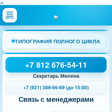
Открыть
МЕНЮ
или
закрыть
меню
сайта
ТИПОГРАФИЯ ПОЛНОГО ЦИКЛА
+7 812 676-54-11
Секретарь Милена
+7 (921) 389-66-69 (до 15:00)
Связь с менеджерами