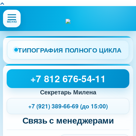
Открыть
МЕНЮ
или
закрыть
меню
сайта
ТИПОГРАФИЯ ПОЛНОГО ЦИКЛА
+7 812 676-54-11
Секретарь Милена
+7 (921) 389-66-69 (до 15:00)
Связь с менеджерами