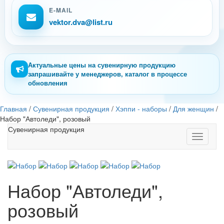
E-MAIL
vektor.dva@list.ru
Актуальные цены на сувенирную продукцию
запрашивайте у менеджеров, каталог в процессе
обновления
Главная
/
Сувенирная продукция
/
Хэппи - наборы
/
Для женщин
/
Набор "Автоледи", розовый
Сувенирная продукция
Toggle
navigati
Набор "Автоледи",
розовый