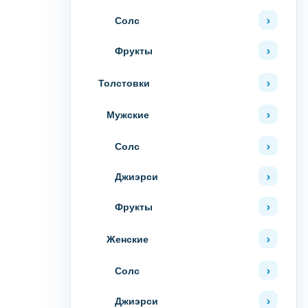
Солс
Фрукты
Толстовки
Мужские
Солс
Джиэрси
Фрукты
Женские
Солс
Джиэрси