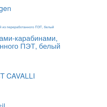
gen
ами-карабинами,
анного ПЭТ, белый
ST CAVALLI
il