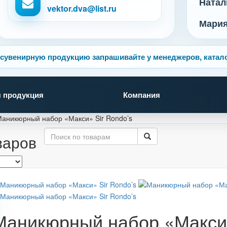
Натал
vektor.dva@list.ru
Мари
сувенирную продукцию запрашивайте у менеджеров, катало
 продукция
Компания
аникюрный набор «Макси» Sir Rondo’s
варов
Маникюрный набор «Макси»