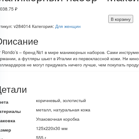
038.75
₽
В корзину
тикул:
v284014
Категория:
Для женщин
Описание
r Rondo’s – бренд №1 в мире маникюрных наборов. Сами инструме
рмании, а футляры шьют в Италии из первоклассной кожи. Ни кино
ллиардеров не могут придумать ничего лучше, чем покупать прод
Детали
коричневый, золотистый
вета
металл, натуральная кожа
атериалы
Упаковочная коробка
паковка
125x220x30 мм
азмер
555 г.
ес