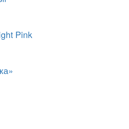
ght Pink
ка»