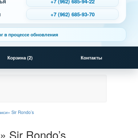
ья
+7 (962) 685-94-22
я
+7 (962) 685-93-70
г в процессе обновления
Корзина (
2
)
Контакты
 Sir Rondo’s