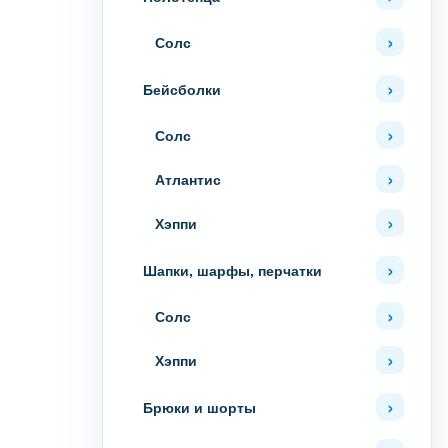
Солс
Бейсболки
Солс
Атлантис
Хэппи
Шапки, шарфы, перчатки
Солс
Хэппи
Брюки и шорты