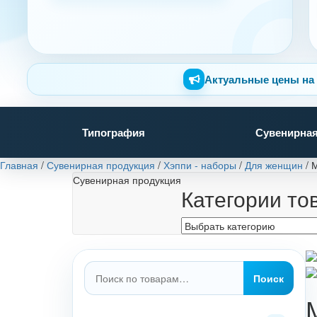
Актуальные цены на 
Типография
Сувенирная
Главная
/
Сувенирная продукция
/
Хэппи - наборы
/
Для женщин
/
М
Сувенирная продукция
Категории то
Искать:
Поиск