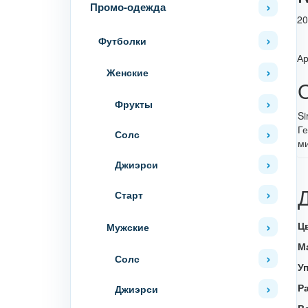
Промо-одежда
20
Футболки
Ар
Женские
Фрукты
Si
Ге
Солс
ми
Джиэрси
Старт
Ц
Мужские
М
Солс
У
Р
Джиэрси
В