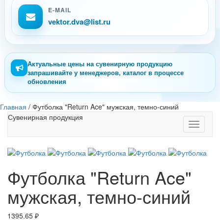
E-MAIL
vektor.dva@list.ru
Актуальные цены на сувенирную продукцию
запрашивайте у менеджеров, каталог в процессе
обновления
Главная
/
Футболка "Return Ace" мужская, темно-синий
Сувенирная продукция
Toggle
navigati
Футболка "Return Ace"
мужская, темно-синий
1395.65
₽