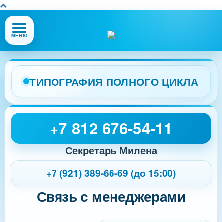
Открыть
МЕНЮ
или
закрыть
меню
сайта
ТИПОГРАФИЯ ПОЛНОГО ЦИКЛА
+7 812 676-54-11
Секретарь Милена
+7 (921) 389-66-69 (до 15:00)
Связь с менеджерами