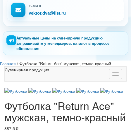
E-MAIL
vektor.dva@list.ru
Актуальные цены на сувенирную продукцию
запрашивайте у менеджеров, каталог в процессе
обновления
Главная
/
Футболка "Return Ace" мужская, темно-красный
Сувенирная продукция
Toggle
navigati
Футболка "Return Ace"
мужская, темно-красный
887.5
₽