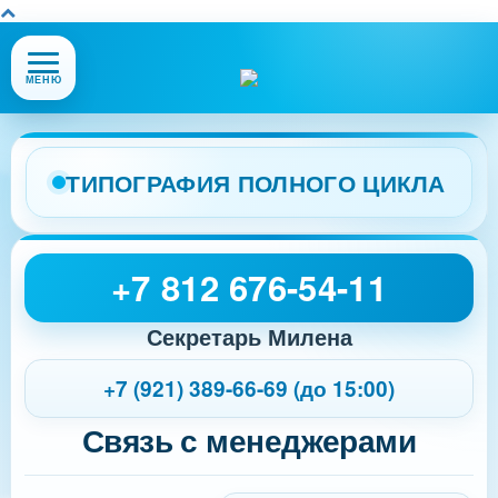
Открыть
МЕНЮ
или
закрыть
меню
сайта
ТИПОГРАФИЯ ПОЛНОГО ЦИКЛА
+7 812 676-54-11
Секретарь Милена
+7 (921) 389-66-69 (до 15:00)
Связь с менеджерами