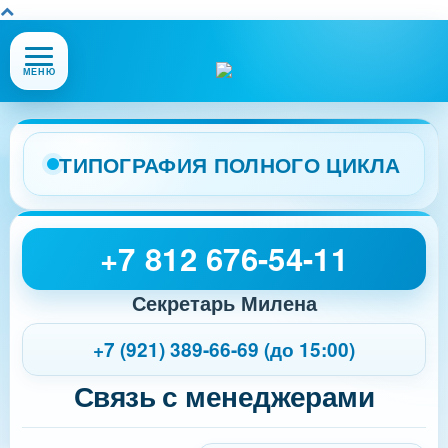
Открыть
МЕНЮ
или
закрыть
меню
сайта
ТИПОГРАФИЯ ПОЛНОГО ЦИКЛА
+7 812 676-54-11
Секретарь Милена
+7 (921) 389-66-69 (до 15:00)
Связь с менеджерами