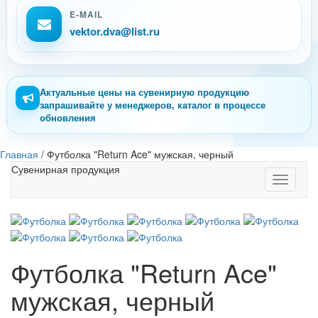
E-MAIL
vektor.dva@list.ru
Актуальные цены на сувенирную продукцию
запрашивайте у менеджеров, каталог в процессе
обновления
Главная
/
Футболка "Return Ace" мужская, черный
Сувенирная продукция
Toggle
navigati
Футболка "Return Ace"
мужская, черный