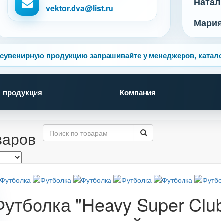
Натал
vektor.dva@list.ru
Мари
сувенирную продукцию запрашивайте у менеджеров, катало
 продукция
Компания
варов
Футболка "Heavy Super Clu