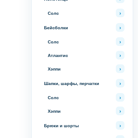
Солс
Бейсболки
Солс
Атлантис
Хэппи
Шапки, шарфы, перчатки
Солс
Хэппи
Брюки и шорты