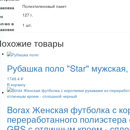
Полиэтиленовый пакет
паковка
127 г.
ес
ол-во в
1 шт.
паковке
Похожие товары
Рубашка поло "Star" мужская
1749.4
₽
В корзину
Borax Женская футболка с ко
переработанного полиэстера 
GRS с отличным кроем - спл