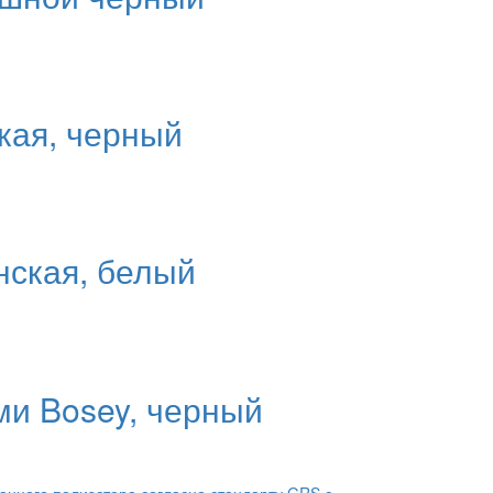
кая, черный
нская, белый
ми Bosey, черный