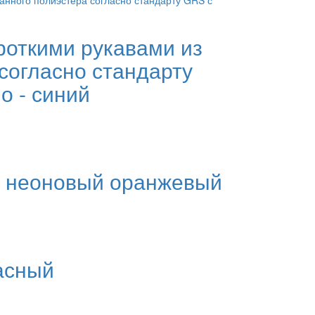
роткими рукавами из
согласно стандарту
о - синий
я, неоновый оранжевый
расный