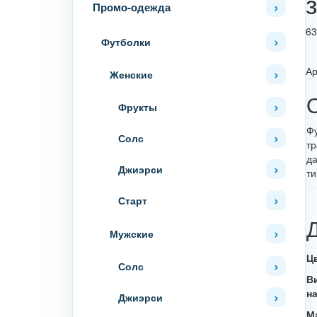
Промо-одежда
63
Футболки
Ар
Женские
Фрукты
Фу
Солс
тр
да
Джиэрси
ти
Старт
Мужские
Ц
Солс
В
н
Джиэрси
М