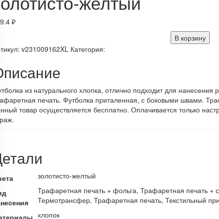
золотисто-желтый
9.4
₽
В корзину
тикул:
v231009162XL
Категория:
Описание
тболка из натурального хлопка, отлично подходит для нанесени
афаретная печать. Футболка приталенная, с боковыми швами. Траф
нный товар осуществляется бесплатно. Оплачивается только настр
раж.
Детали
золотисто-желтый
вета
Трафаретная печать + фольга, Трафаретная печать + 
ид
Термотрансфер, Трафаретная печать, Текстильный пр
анесения
хлопок
атериалы