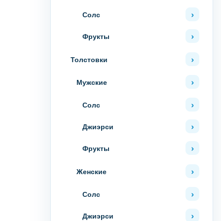
Солс
Фрукты
Толстовки
Мужские
Солс
Джиэрси
Фрукты
Женские
Солс
Джиэрси