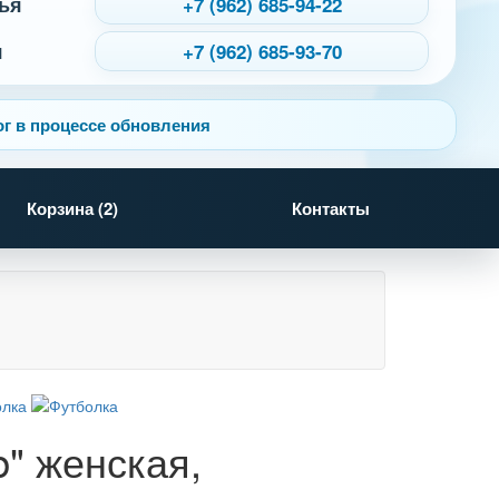
ья
+7 (962) 685-94-22
я
+7 (962) 685-93-70
г в процессе обновления
Корзина (
2
)
Контакты
b" женская,