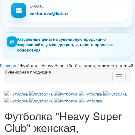
E-MAIL
vektor.dva@list.ru
Актуальные цены на сувенирную продукцию
запрашивайте у менеджеров, каталог в процессе
обновления
Главная
/
Футболка "Heavy Super Club" женская, золотисто-желтый
Сувенирная продукция
Toggle
navigati
Футболка "Heavy Super
Club" женская,