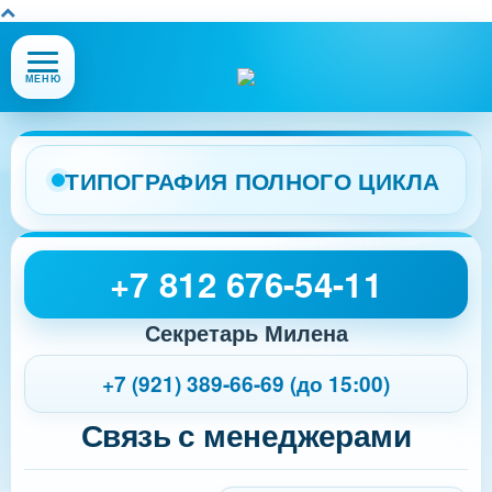
Открыть
МЕНЮ
или
закрыть
меню
сайта
ТИПОГРАФИЯ ПОЛНОГО ЦИКЛА
+7 812 676-54-11
Секретарь Милена
+7 (921) 389-66-69 (до 15:00)
Связь с менеджерами