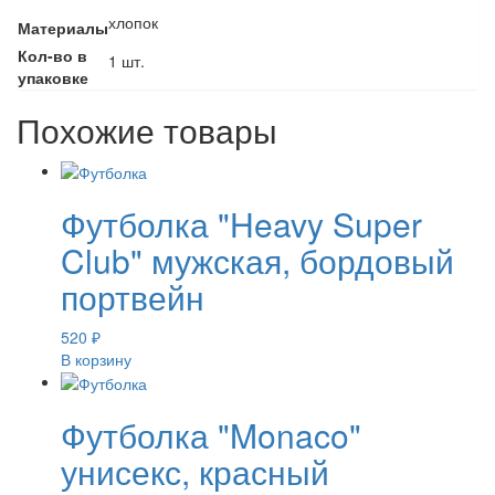
хлопок
Материалы
Кол-во в
1 шт.
упаковке
Похожие товары
Футболка "Heavy Super
Club" мужская, бордовый
портвейн
520
₽
В корзину
Футболка "Monaco"
унисекс, красный