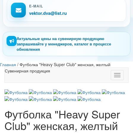
E-MAIL
vektor.dva@list.ru
Актуальные цены на сувенирную продукцию
запрашивайте у менеджеров, каталог в процессе
обновления
Главная
/
Футболка "Heavy Super Club" женская, желтый
Сувенирная продукция
Toggle
navigati
Футболка "Heavy Super
Club" женская, желтый