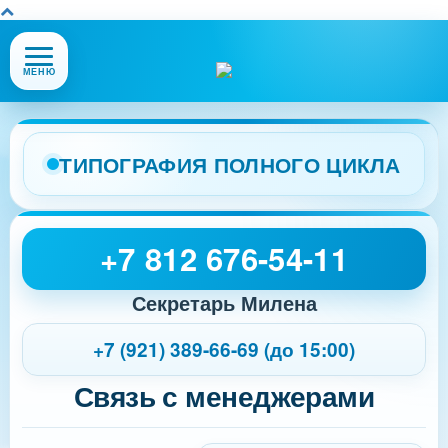
Открыть
МЕНЮ
или
закрыть
меню
сайта
ТИПОГРАФИЯ ПОЛНОГО ЦИКЛА
+7 812 676-54-11
Секретарь Милена
+7 (921) 389-66-69 (до 15:00)
Связь с менеджерами