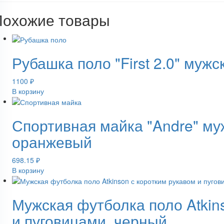
Похожие товары
Рубашка поло "First 2.0" мужс
1100
₽
В корзину
Спортивная майка "Andre" му
оранжевый
698.15
₽
В корзину
Мужская футболка поло Atkin
и пуговицами, черный