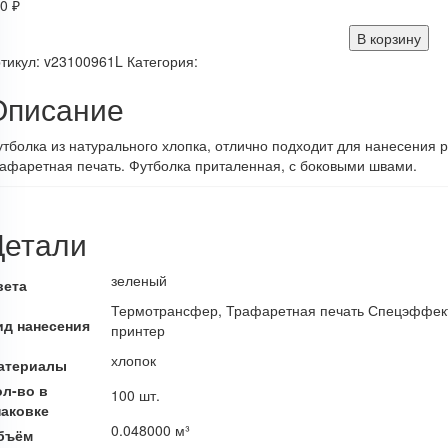
00
₽
В корзину
тикул:
v23100961L
Категория:
Описание
тболка из натурального хлопка, отлично подходит для нанесени
афаретная печать. Футболка приталенная, с боковыми швами.
Детали
зеленый
вета
Термотрансфер, Трафаретная печать Спецэффект
ид нанесения
принтер
хлопок
атериалы
ол-во в
100 шт.
паковке
0.048000 м³
бъём