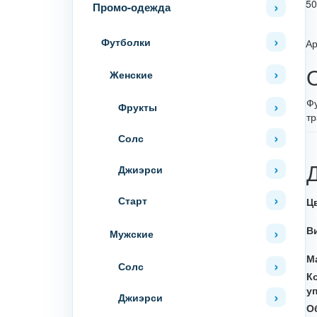
5
Промо-одежда
Футболки
Ар
Женские
Фу
Фрукты
тр
Солс
Джиэрси
Старт
Ц
В
Мужские
М
Солс
К
у
Джиэрси
О