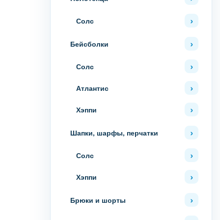
Солс
Бейсболки
Солс
Атлантис
Хэппи
Шапки, шарфы, перчатки
Солс
Хэппи
Брюки и шорты