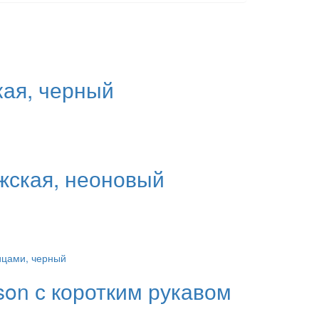
кая, черный
жская, неоновый
son с коротким рукавом