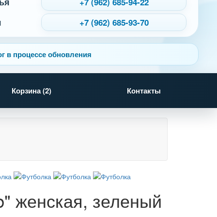
ья
+7 (962) 685-94-22
я
+7 (962) 685-93-70
г в процессе обновления
Корзина (
2
)
Контакты
b" женская, зеленый