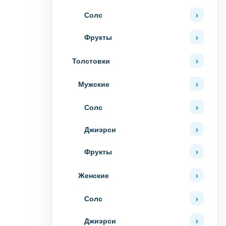
Солс
Фрукты
Толстовки
Мужские
Солс
Джиэрси
Фрукты
Женские
Солс
Джиэрси