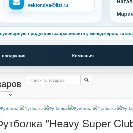
Натал
vektor.dva@list.ru
Мари
сувенирную продукцию запрашивайте у менеджеров, катало
 продукция
Компания
варов
Футболка "Heavy Super Clu