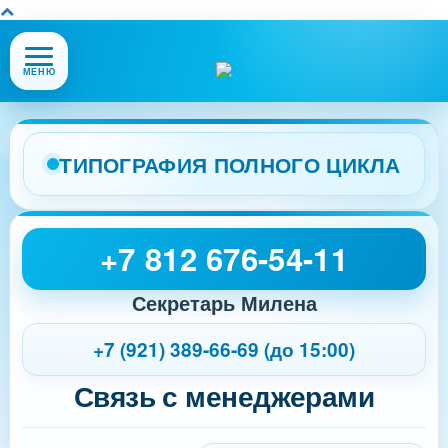
Открыть
МЕНЮ
или
закрыть
меню
сайта
ТИПОГРАФИЯ ПОЛНОГО ЦИКЛА
+7 812 676-54-11
Секретарь Милена
+7 (921) 389-66-69 (до 15:00)
Связь с менеджерами