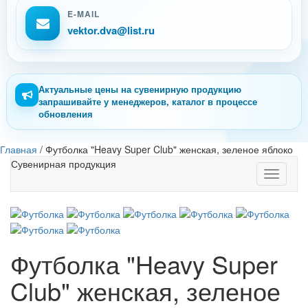
E-MAIL
vektor.dva@list.ru
Актуальные цены на сувенирную продукцию
запрашивайте у менеджеров, каталог в процессе
обновления
Главная
/
Футболка "Heavy Super Club" женская, зеленое яблоко
Сувенирная продукция
Toggle
navigati
Футболка "Heavy Super
Club" женская, зеленое