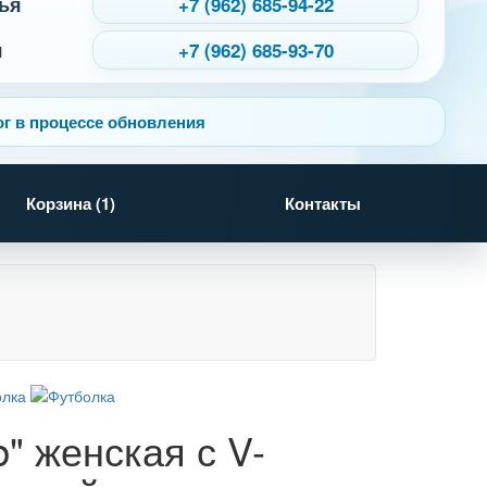
ья
+7 (962) 685-94-22
я
+7 (962) 685-93-70
г в процессе обновления
Корзина (
1
)
Контакты
" женская с V-