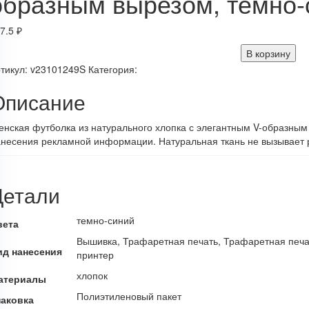
образным вырезом, темно-
7.5
₽
В корзину
тикул:
v23101249S
Категория:
Описание
нская футболка из натурального хлопка с элегантным V-образным
несения рекламной информации. Натуральная ткань не вызывает 
Детали
темно-синий
вета
Вышивка, Трафаретная печать, Трафаретная печ
ид нанесения
принтер
хлопок
атериалы
Полиэтиленовый пакет
паковка