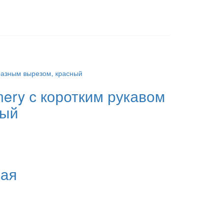
ery с коротким рукавом
ный
рая