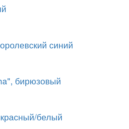
ый
королевский синий
ha", бирюзовый
, красный/белый