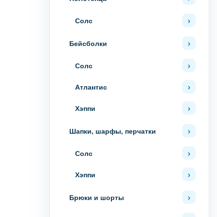
Солс
Бейсболки
Солс
Атлантис
Хэппи
Шапки, шарфы, перчатки
Солс
Хэппи
Брюки и шорты