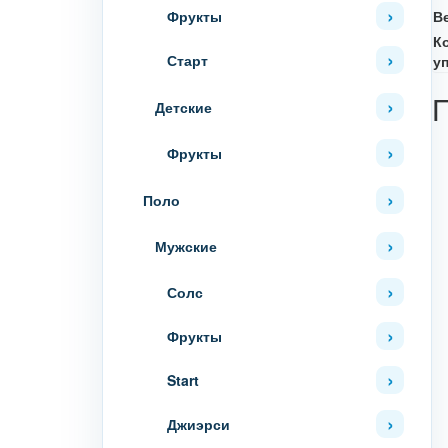
Фрукты
В
К
Старт
у
Детские
Фрукты
Поло
Мужские
Солс
Фрукты
Start
Джиэрси