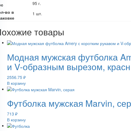
95 г.
ес
ол-во в
1 шт.
паковке
Похожие товары
Модная мужская футболка Am
и V-образным вырезом, крас
2556.75
₽
В корзину
Футболка мужская Marvin, се
713
₽
В корзину