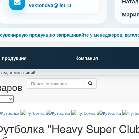
Натал
vektor.dva@list.ru
Мари
сувенирную продукцию запрашивайте у менеджеров, катало
 продукция
Компания
зом, темно-синий
варов
Футболка "Heavy Super Club