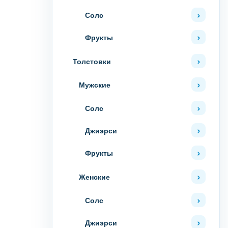
Солс
Фрукты
Толстовки
Мужские
Солс
Джиэрси
Фрукты
Женские
Солс
Джиэрси