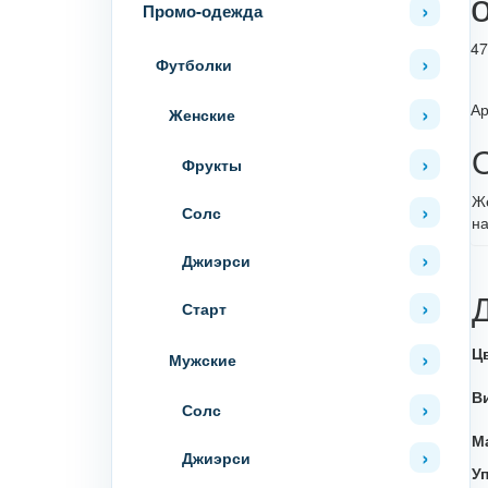
Промо-одежда
47
Футболки
Ар
Женские
Фрукты
Же
Солс
на
Джиэрси
Старт
Ц
Мужские
В
Солс
М
Джиэрси
У