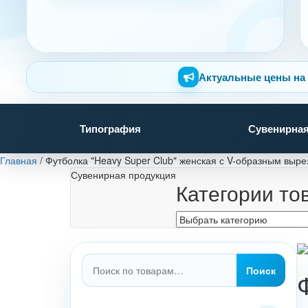
Актуальные цены на 
Типография
Сувенирная
Главная
/
Футболка "Heavy Super Club" женская с V-образным выре
Сувенирная продукция
Категории то
Искать:
Поиск