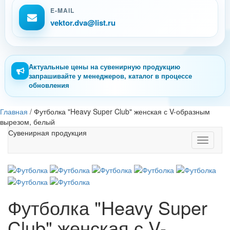
E-MAIL
vektor.dva@list.ru
Актуальные цены на сувенирную продукцию
запрашивайте у менеджеров, каталог в процессе
обновления
Главная
/
Футболка "Heavy Super Club" женская с V-образным
вырезом, белый
Сувенирная продукция
Toggle
navigati
Футболка "Heavy Super
Club" женская с V-