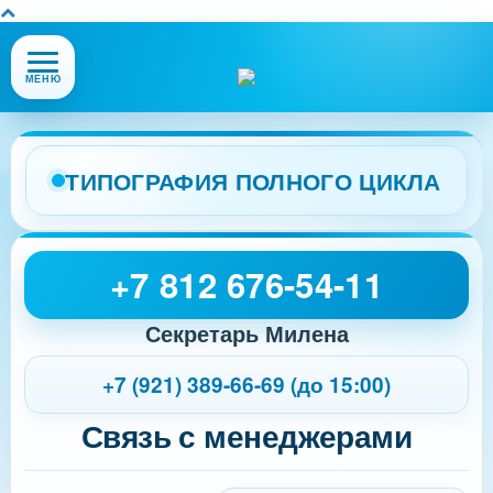
Открыть
МЕНЮ
или
закрыть
меню
сайта
ТИПОГРАФИЯ ПОЛНОГО ЦИКЛА
+7 812 676-54-11
Секретарь Милена
+7 (921) 389-66-69 (до 15:00)
Связь с менеджерами