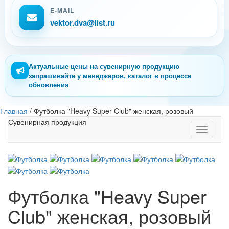
E-MAIL
vektor.dva@list.ru
Актуальные цены на сувенирную продукцию
запрашивайте у менеджеров, каталог в процессе
обновления
Главная
/
Футболка "Heavy Super Club" женская, розовый
Сувенирная продукция
Toggle
navigati
Футболка "Heavy Super
Club" женская, розовый