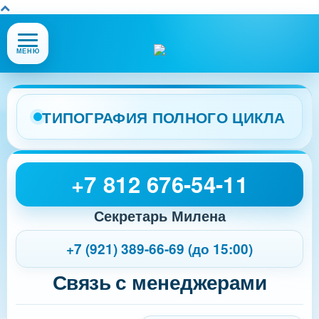
Открыть
МЕНЮ
или
закрыть
меню
сайта
ТИПОГРАФИЯ ПОЛНОГО ЦИКЛА
+7 812 676-54-11
Секретарь Милена
+7 (921) 389-66-69 (до 15:00)
Связь с менеджерами