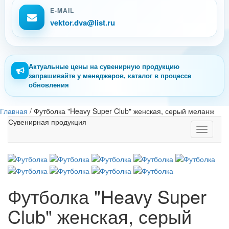
E-MAIL
vektor.dva@list.ru
Актуальные цены на сувенирную продукцию
запрашивайте у менеджеров, каталог в процессе
обновления
Главная
/
Футболка "Heavy Super Club" женская, серый меланж
Сувенирная продукция
Toggle
navigati
Футболка "Heavy Super
Club" женская, серый