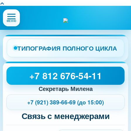
Открыть
МЕНЮ
или
закрыть
меню
сайта
ТИПОГРАФИЯ ПОЛНОГО ЦИКЛА
+7 812 676-54-11
Секретарь Милена
+7 (921) 389-66-69 (до 15:00)
Связь с менеджерами