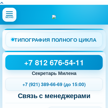
Открыть
МЕНЮ
или
закрыть
меню
сайта
ТИПОГРАФИЯ ПОЛНОГО ЦИКЛА
+7 812 676-54-11
Секретарь Милена
+7 (921) 389-66-69 (до 15:00)
Связь с менеджерами