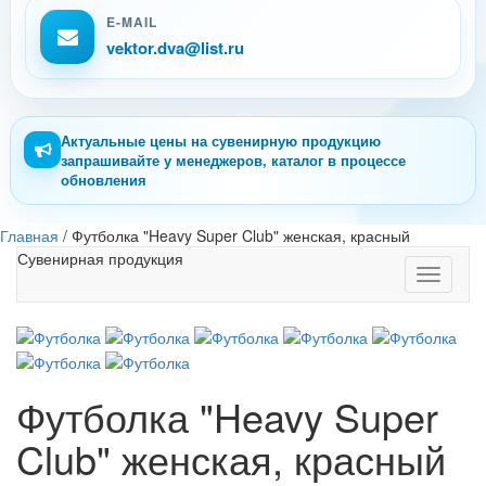
E-MAIL
vektor.dva@list.ru
Актуальные цены на сувенирную продукцию
запрашивайте у менеджеров, каталог в процессе
обновления
Главная
/
Футболка "Heavy Super Club" женская, красный
Сувенирная продукция
Toggle
navigati
Футболка "Heavy Super
Club" женская, красный