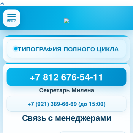
Открыть
МЕНЮ
или
закрыть
меню
сайта
ТИПОГРАФИЯ ПОЛНОГО ЦИКЛА
+7 812 676-54-11
Секретарь Милена
+7 (921) 389-66-69 (до 15:00)
Связь с менеджерами