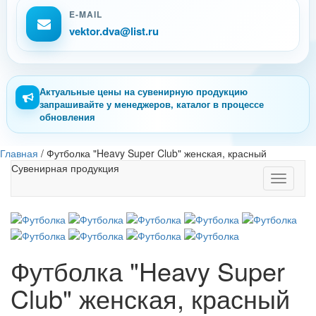
E-MAIL
vektor.dva@list.ru
Актуальные цены на сувенирную продукцию
запрашивайте у менеджеров, каталог в процессе
обновления
Главная
/
Футболка "Heavy Super Club" женская, красный
Сувенирная продукция
Toggle
navigati
Футболка "Heavy Super
Club" женская, красный