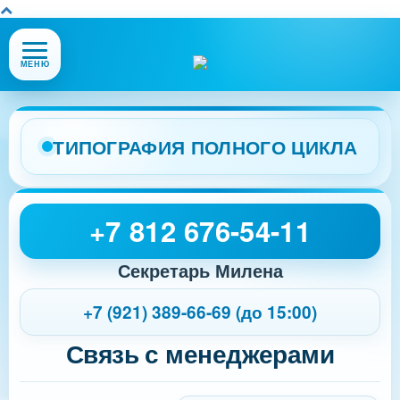
Открыть
МЕНЮ
или
закрыть
меню
сайта
ТИПОГРАФИЯ ПОЛНОГО ЦИКЛА
+7 812 676-54-11
Секретарь Милена
+7 (921) 389-66-69 (до 15:00)
Связь с менеджерами