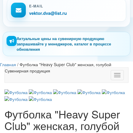
E-MAIL
vektor.dva@list.ru
Актуальные цены на сувенирную продукцию
запрашивайте у менеджеров, каталог в процессе
обновления
Главная
/
Футболка "Heavy Super Club" женская, голубой
Сувенирная продукция
Toggle
navigati
Футболка "Heavy Super
Club" женская, голубой