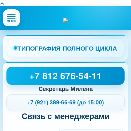
Открыть
МЕНЮ
или
закрыть
меню
сайта
ТИПОГРАФИЯ ПОЛНОГО ЦИКЛА
+7 812 676-54-11
Секретарь Милена
+7 (921) 389-66-69 (до 15:00)
Связь с менеджерами