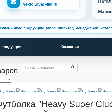
Натал
vektor.dva@list.ru
Мари
сувенирную продукцию запрашивайте у менеджеров, катало
 продукция
Компания
варов
Футболка "Heavy Super Clu