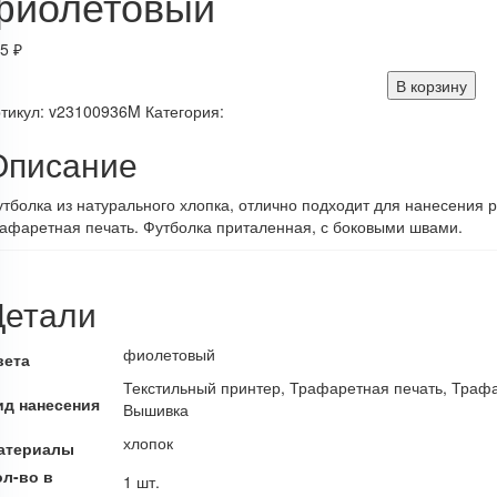
фиолетовый
25
₽
В корзину
тикул:
v23100936M
Категория:
Описание
тболка из натурального хлопка, отлично подходит для нанесени
афаретная печать. Футболка приталенная, с боковыми швами.
Детали
фиолетовый
вета
Текстильный принтер, Трафаретная печать, Траф
ид нанесения
Вышивка
хлопок
атериалы
ол-во в
1 шт.