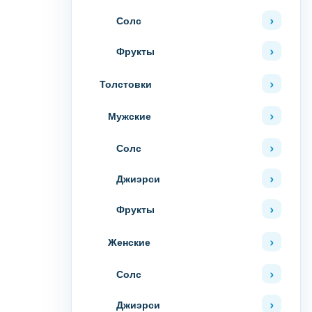
Солс
Фрукты
Толстовки
Мужские
Солс
Джиэрси
Фрукты
Женские
Солс
Джиэрси