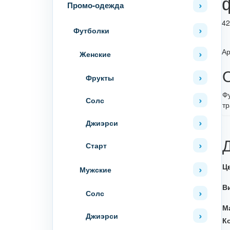
Промо-одежда
4
Футболки
Ар
Женские
Фрукты
Фу
Солс
тр
Джиэрси
Старт
Ц
Мужские
В
Солс
М
Джиэрси
К