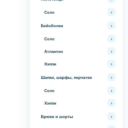
Солс
Бейсболки
Солс
Атлантис
Хэппи
Шапки, шарфы, перчатки
Солс
Хэппи
Брюки и шорты