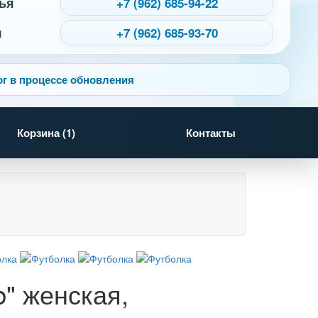
ья
+7 (962) 685-94-22
я
+7 (962) 685-93-70
г в процессе обновления
Корзина (
1
)
Контакты
b" женская,