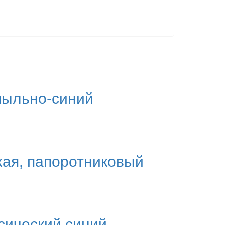
 пыльно-синий
кая, папоротниковый
ссический синий