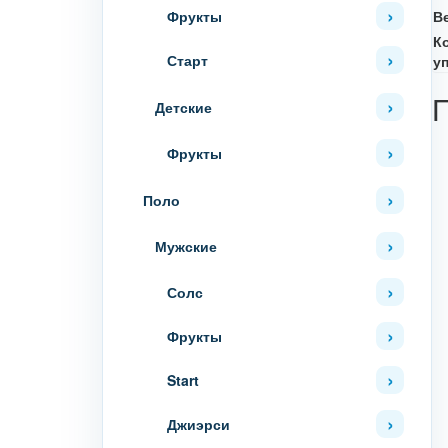
Фрукты
В
К
Старт
у
Детские
Фрукты
Поло
Мужские
Солс
Фрукты
Start
Джиэрси