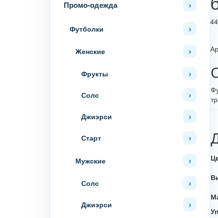
Промо-одежда
4
Футболки
Ар
Женские
Фрукты
Фу
Солс
тр
Джиэрси
Старт
Ц
Мужские
В
Солс
М
Джиэрси
У