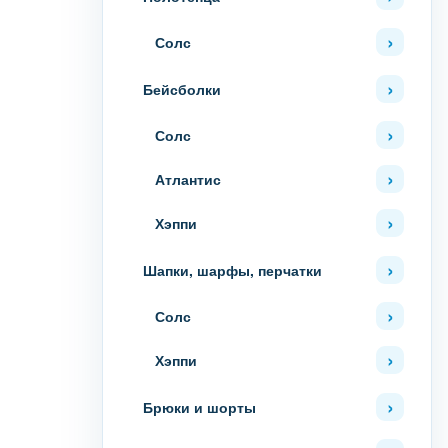
Солс
Бейсболки
Солс
Атлантис
Хэппи
Шапки, шарфы, перчатки
Солс
Хэппи
Брюки и шорты