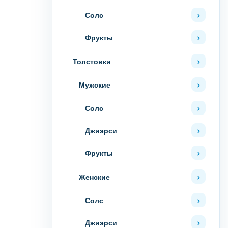
Солс
Фрукты
Толстовки
Мужские
Солс
Джиэрси
Фрукты
Женские
Солс
Джиэрси