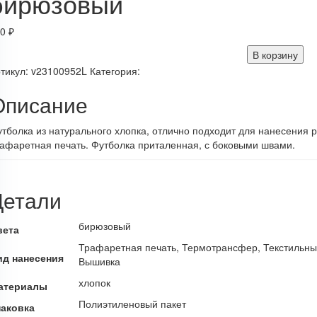
бирюзовый
40
₽
В корзину
тикул:
v23100952L
Категория:
Описание
тболка из натурального хлопка, отлично подходит для нанесени
афаретная печать. Футболка приталенная, с боковыми швами.
Детали
бирюзовый
вета
Трафаретная печать, Термотрансфер, Текстильны
ид нанесения
Вышивка
хлопок
атериалы
Полиэтиленовый пакет
паковка