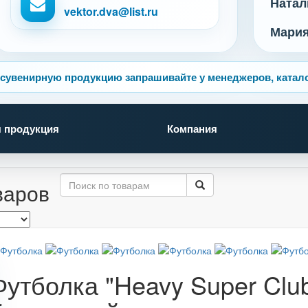
Натал
vektor.dva@list.ru
Мари
сувенирную продукцию запрашивайте у менеджеров, катало
 продукция
Компания
варов
Футболка "Heavy Super Clu