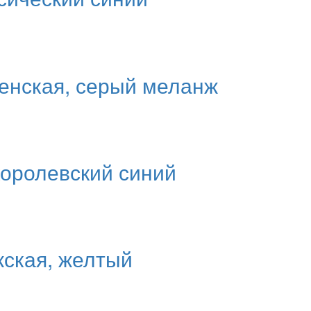
енская, серый меланж
королевский синий
жская, желтый