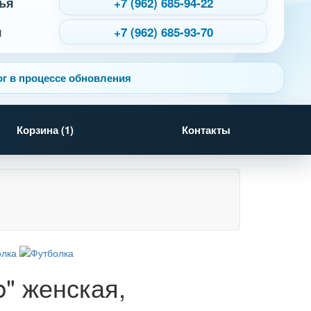
ья
+7 (962) 685-94-22
я
+7 (962) 685-93-70
г в процессе обновления
Корзина (
1
)
Контакты
b" женская,