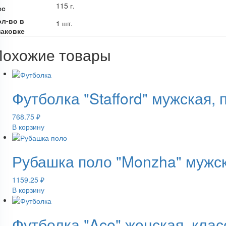
115 г.
ес
ол-во в
1 шт.
паковке
Похожие товары
Футболка "Stafford" мужская,
768.75
₽
В корзину
Рубашка поло "Monzha" мужс
1159.25
₽
В корзину
Футболка "Ace" женская, кла