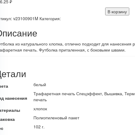
6.25
₽
В корзину
тикул:
v23100901M
Категория:
Описание
тболка из натурального хлопка, отлично подходит для нанесени
афаретная печать. Футболка приталенная, с боковыми швами.
Детали
белый
вета
Трафаретная печать Спецэффект, Вышивка, Терм
ид нанесения
печать
хлопок
атериалы
Полиэтиленовый пакет
паковка
102 г.
ес