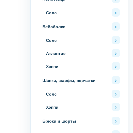
Солс
Бейсболки
Солс
Атлантис
Хэппи
Шапки, шарфы, перчатки
Солс
Хэппи
Брюки и шорты