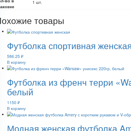
ол-во в
1 шт.
паковке
Похожие товары
Футболка спортивная женская
586.25
₽
В корзину
Футболка из френч терри «Wa
белый
1150
₽
В корзину
Модная женская футболка Am