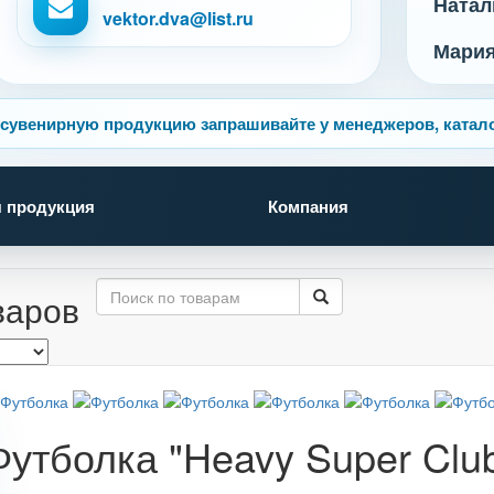
Натал
vektor.dva@list.ru
Мари
сувенирную продукцию запрашивайте у менеджеров, катало
 продукция
Компания
варов
Футболка "Heavy Super Clu