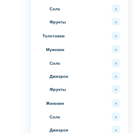
Солс
Фрукты
Толстовки
Мужские
Солс
Джиэрси
Фрукты
Женские
Солс
Джиэрси