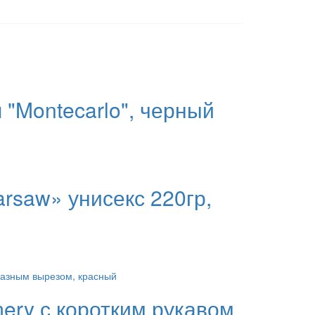
 "Montecarlo", черный
rsaw» унисекс 220гр,
ery с коротким рукавом