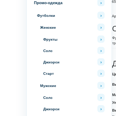
65
Промо-одежда
Футболки
Ар
Женские
Фу
Фрукты
тр
Солс
Джиэрси
Старт
Ц
В
Мужские
М
Солс
У
Джиэрси
В