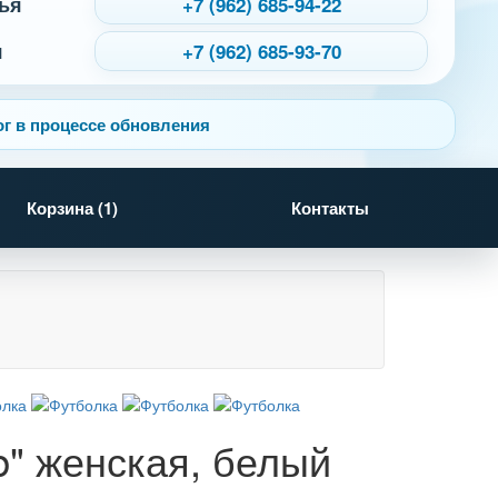
ья
+7 (962) 685-94-22
я
+7 (962) 685-93-70
г в процессе обновления
Корзина (
1
)
Контакты
b" женская, белый