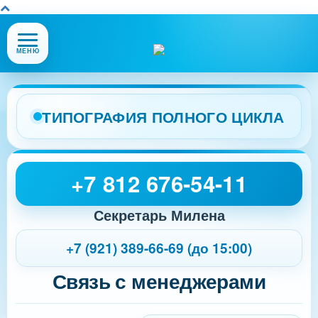
Открыть
МЕНЮ
или
закрыть
меню
сайта
ТИПОГРАФИЯ ПОЛНОГО ЦИКЛА
+7 812 676-54-11
Секретарь Милена
+7 (921) 389-66-69 (до 15:00)
Связь с менеджерами