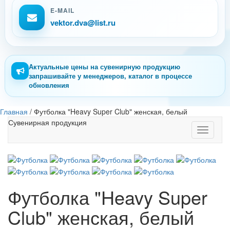
E-MAIL
vektor.dva@list.ru
Актуальные цены на сувенирную продукцию
запрашивайте у менеджеров, каталог в процессе
обновления
Главная
/
Футболка "Heavy Super Club" женская, белый
Сувенирная продукция
Toggle
navigati
Футболка "Heavy Super
Club" женская, белый