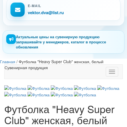
E-MAIL
vektor.dva@list.ru
Актуальные цены на сувенирную продукцию
запрашивайте у менеджеров, каталог в процессе
обновления
Главная
/
Футболка "Heavy Super Club" женская, белый
Сувенирная продукция
Toggle
navigati
Футболка "Heavy Super
Club" женская, белый