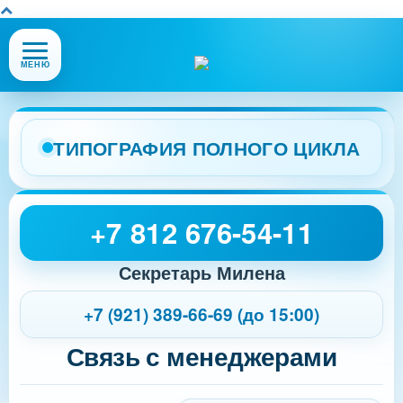
Открыть
МЕНЮ
или
закрыть
меню
сайта
ТИПОГРАФИЯ ПОЛНОГО ЦИКЛА
+7 812 676-54-11
Секретарь Милена
+7 (921) 389-66-69 (до 15:00)
Связь с менеджерами