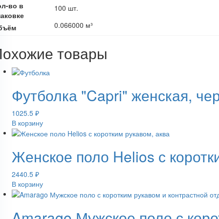
ол-во в
100 шт.
паковке
0.066000 м³
бъём
Похожие товары
Футболка "Capri" женская, че
1025.5
₽
В корзину
Женское поло Helios с коротк
2440.5
₽
В корзину
Amarago Мужское поло с коро