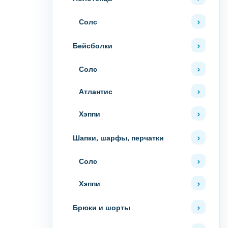
Солс
Бейсболки
Солс
Атлантис
Хэппи
Шапки, шарфы, перчатки
Солс
Хэппи
Брюки и шорты