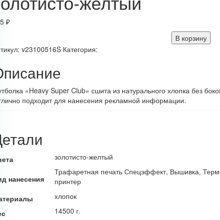
золотисто-желтый
75
₽
В корзину
тикул:
v23100516S
Категория:
Описание
тболка «Heavy Super Club» сшита из натурального хлопка без бок
тлично подходит для нанесения рекламной информации.
Детали
золотисто-желтый
вета
Трафаретная печать Спецэффект, Вышивка, Терм
ид нанесения
принтер
хлопок
атериалы
14500 г.
ес