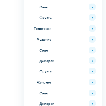
Солс
Фрукты
Толстовки
Мужские
Солс
Джиэрси
Фрукты
Женские
Солс
Джиэрси