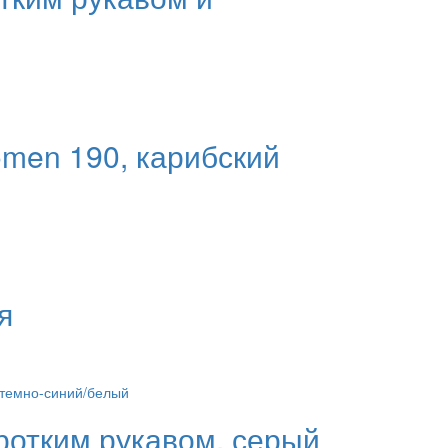
omen 190, карибский
я
оротким рукавом, серый