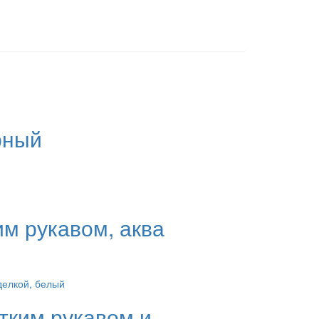
рный
им рукавом, аква
тким рукавом и