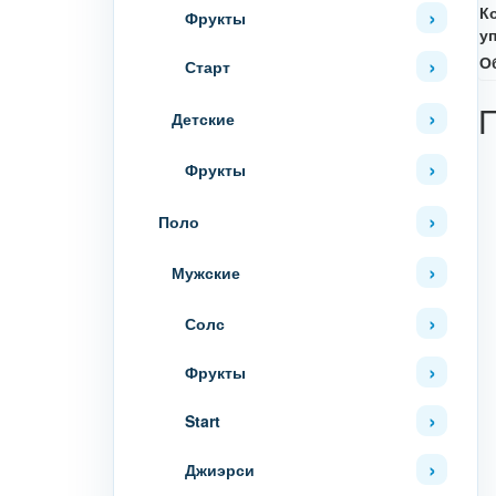
К
Фрукты
у
О
Старт
Детские
Фрукты
Поло
Мужские
Солс
Фрукты
Start
Джиэрси