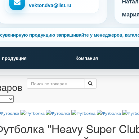
Натал
vektor.dva@list.ru
Мари
сувенирную продукцию запрашивайте у менеджеров, катало
 продукция
Компания
варов
Футболка "Heavy Super Clu