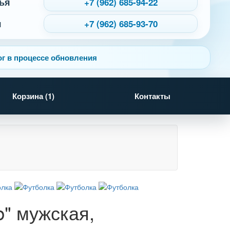
ья
+7 (962) 685-94-22
я
+7 (962) 685-93-70
г в процессе обновления
Корзина (
1
)
Контакты
b" мужская,