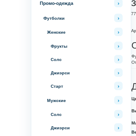
Промо-одежда
7
Футболки
Ар
Женские
Фрукты
Фу
Солс
О
Джиэрси
Старт
Ц
Мужские
В
Солс
М
Джиэрси
В