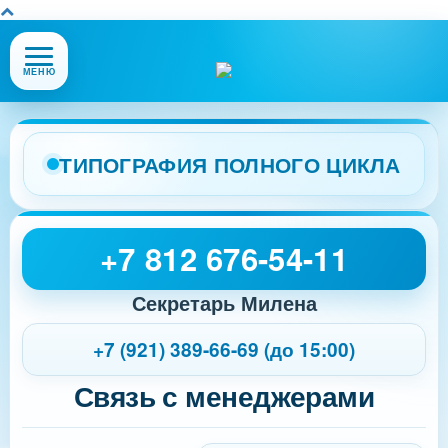
Открыть
МЕНЮ
или
закрыть
меню
сайта
ТИПОГРАФИЯ ПОЛНОГО ЦИКЛА
+7 812 676-54-11
Секретарь Милена
+7 (921) 389-66-69 (до 15:00)
Связь с менеджерами