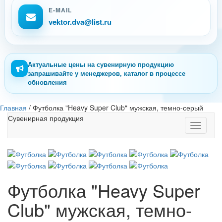
E-MAIL
vektor.dva@list.ru
Актуальные цены на сувенирную продукцию
запрашивайте у менеджеров, каталог в процессе
обновления
Главная
/
Футболка "Heavy Super Club" мужская, темно-серый
Сувенирная продукция
Toggle
navigati
Футболка "Heavy Super
Club" мужская, темно-