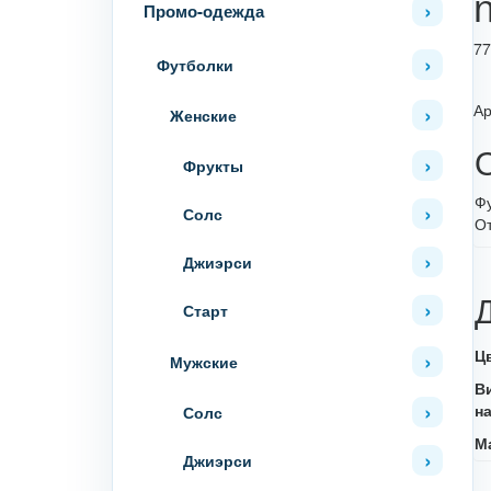
Промо-одежда
7
Футболки
Ар
Женские
Фрукты
Фу
Солс
О
Джиэрси
Старт
Ц
Мужские
В
н
Солс
М
Джиэрси