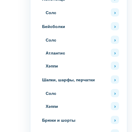
Солс
Бейсболки
Солс
Атлантис
Хэппи
Шапки, шарфы, перчатки
Солс
Хэппи
Брюки и шорты