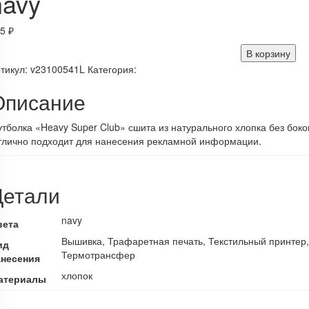
navy
75
₽
В корзину
тикул:
v23100541L
Категория:
Описание
тболка «Heavy Super Club» сшита из натурального хлопка без бок
тлично подходит для нанесения рекламной информации.
Детали
navy
вета
Вышивка, Трафаретная печать, Текстильный принтер
ид
Термотрансфер
анесения
хлопок
атериалы