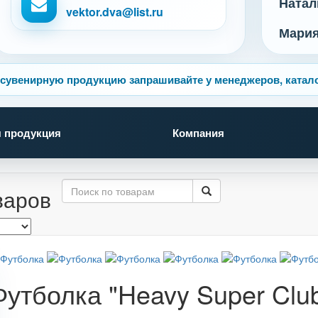
Натал
vektor.dva@list.ru
Мари
сувенирную продукцию запрашивайте у менеджеров, катало
 продукция
Компания
варов
Футболка "Heavy Super Clu