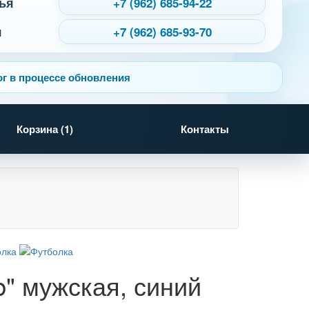
ья
+7 (962) 685-94-22
я
+7 (962) 685-93-70
г в процессе обновления
Корзина (
1
)
Контакты
b" мужская, синий