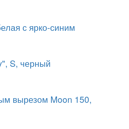
белая с ярко-синим
y", S, черный
ным вырезом Moon 150,