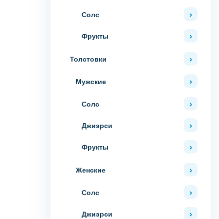
Солс
Фрукты
Толстовки
Мужские
Солс
Джиэрси
Фрукты
Женские
Солс
Джиэрси