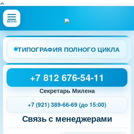
Открыть
МЕНЮ
или
закрыть
меню
сайта
ТИПОГРАФИЯ ПОЛНОГО ЦИКЛА
+7 812 676-54-11
Секретарь Милена
+7 (921) 389-66-69 (до 15:00)
Связь с менеджерами