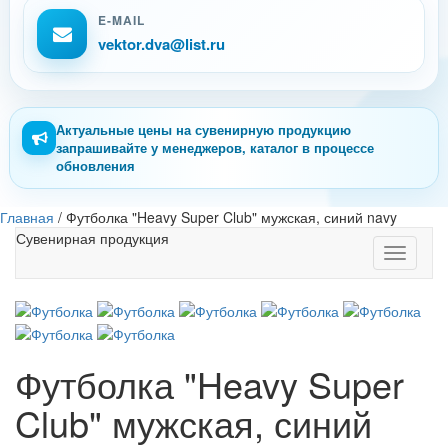
E-MAIL
vektor.dva@list.ru
Актуальные цены на сувенирную продукцию
запрашивайте у менеджеров, каталог в процессе
обновления
Главная
/
Футболка "Heavy Super Club" мужская, синий navy
Сувенирная продукция
Toggle
navigati
Футболка "Heavy Super
Club" мужская, синий