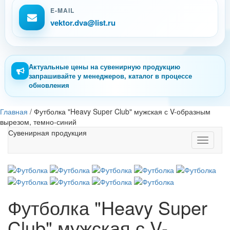
E-MAIL
vektor.dva@list.ru
Актуальные цены на сувенирную продукцию
запрашивайте у менеджеров, каталог в процессе
обновления
Главная
/
Футболка "Heavy Super Club" мужская с V-образным
вырезом, темно-синий
Сувенирная продукция
Toggle
navigati
Футболка "Heavy Super
Club" мужская с V-