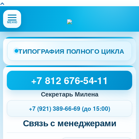
Открыть
МЕНЮ
или
закрыть
меню
сайта
ТИПОГРАФИЯ ПОЛНОГО ЦИКЛА
+7 812 676-54-11
Секретарь Милена
+7 (921) 389-66-69 (до 15:00)
Связь с менеджерами