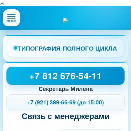
Открыть
МЕНЮ
или
закрыть
меню
сайта
ТИПОГРАФИЯ ПОЛНОГО ЦИКЛА
+7 812 676-54-11
Секретарь Милена
+7 (921) 389-66-69 (до 15:00)
Связь с менеджерами