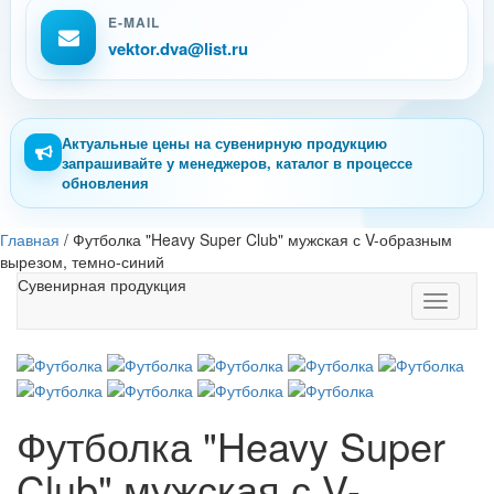
E-MAIL
vektor.dva@list.ru
Актуальные цены на сувенирную продукцию
запрашивайте у менеджеров, каталог в процессе
обновления
Главная
/
Футболка "Heavy Super Club" мужская с V-образным
вырезом, темно-синий
Сувенирная продукция
Toggle
navigati
Футболка "Heavy Super
Club" мужская с V-