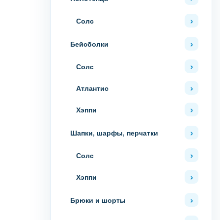
Солс
Бейсболки
Солс
Атлантис
Хэппи
Шапки, шарфы, перчатки
Солс
Хэппи
Брюки и шорты