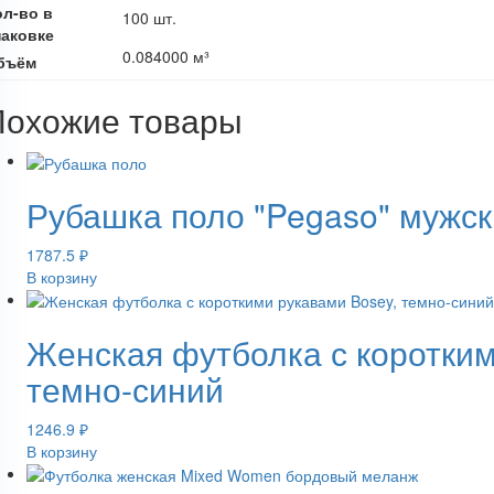
ол-во в
100 шт.
паковке
0.084000 м³
бъём
Похожие товары
Рубашка поло "Pegaso" мужск
1787.5
₽
В корзину
Женская футболка с коротким
темно-синий
1246.9
₽
В корзину