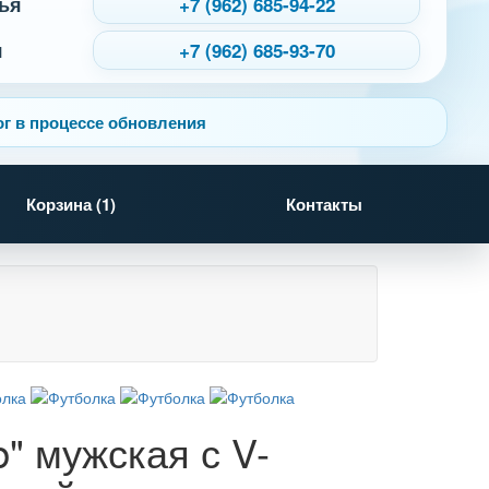
ья
+7 (962) 685-94-22
я
+7 (962) 685-93-70
г в процессе обновления
Корзина (
1
)
Контакты
" мужская с V-