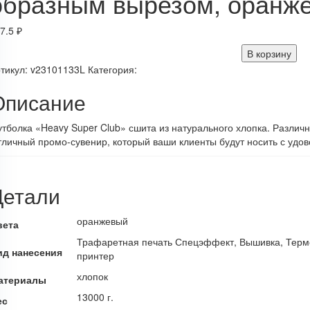
образным вырезом, оранж
7.5
₽
В корзину
тикул:
v23101133L
Категория:
Описание
тболка «Heavy Super Club» сшита из натурального хлопка. Различн
личный промо-сувенир, который ваши клиенты будут носить с удов
Детали
оранжевый
вета
Трафаретная печать Спецэффект, Вышивка, Терм
ид нанесения
принтер
хлопок
атериалы
13000 г.
ес