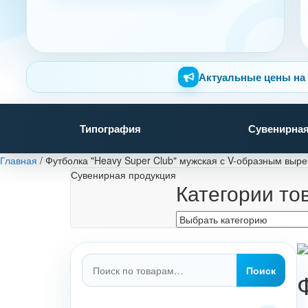
Актуальные цены на 
Типография
Сувенирная
Главная
/
Футболка "Heavy Super Club" мужская с V-образным выр
Сувенирная продукция
Категории то
Искать:
Поиск