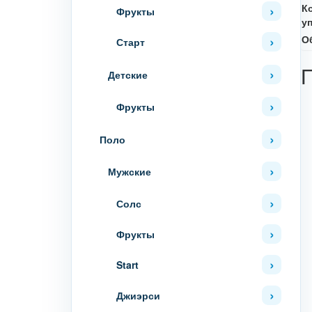
К
Фрукты
у
О
Старт
Детские
Фрукты
Поло
Мужские
Солс
Фрукты
Start
Джиэрси