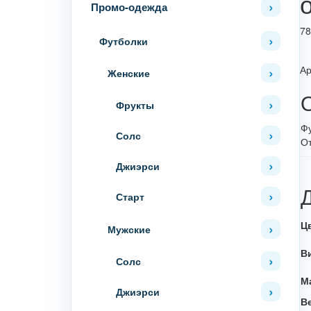
Промо-одежда
78
Футболки
Ар
Женские
Фрукты
Фу
Солс
От
Джиэрси
Старт
Ц
Мужские
В
Солс
М
Джиэрси
В