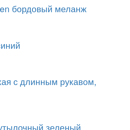
men бордовый меланж
синий
кая с длинным рукавом,
 бутылочный зеленый