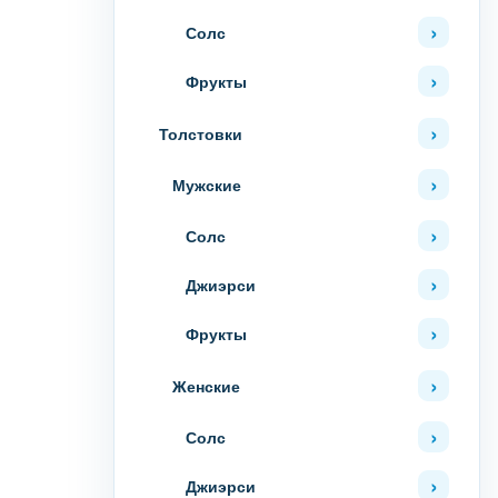
Солс
Фрукты
Толстовки
Мужские
Солс
Джиэрси
Фрукты
Женские
Солс
Джиэрси