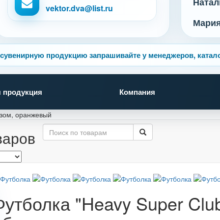
Натал
vektor.dva@list.ru
Мари
сувенирную продукцию запрашивайте у менеджеров, катало
 продукция
Компания
езом, оранжевый
варов
Футболка "Heavy Super Club