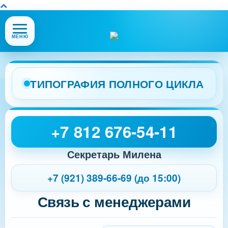
Открыть
МЕНЮ
или
закрыть
меню
сайта
ТИПОГРАФИЯ ПОЛНОГО ЦИКЛА
+7 812 676-54-11
Секретарь Милена
+7 (921) 389-66-69 (до 15:00)
Связь с менеджерами