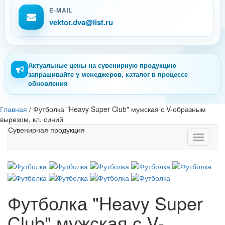
E-MAIL
vektor.dva@list.ru
Актуальные цены на сувенирную продукцию
запрашивайте у менеджеров, каталог в процессе
обновления
Главная
/
Футболка "Heavy Super Club" мужская с V-образным
вырезом, кл. синий
Сувенирная продукция
Toggle
navigati
Футболка "Heavy Super
Club" мужская с V-