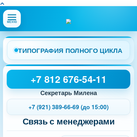
Открыть
МЕНЮ
или
закрыть
меню
сайта
ТИПОГРАФИЯ ПОЛНОГО ЦИКЛА
+7 812 676-54-11
Секретарь Милена
+7 (921) 389-66-69 (до 15:00)
Связь с менеджерами