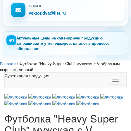
E-MAIL
vektor.dva@list.ru
Актуальные цены на сувенирную продукцию
запрашивайте у менеджеров, каталог в процессе
обновления
Главная
/
Футболка "Heavy Super Club" мужская с V-образным
вырезом, черный
Сувенирная продукция
Toggle
navigati
Футболка "Heavy Super
Club" мужская с V-