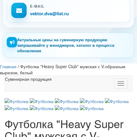
E-MAIL
vektor.dva@list.ru
Актуальные цены на сувенирную продукцию
запрашивайте у менеджеров, каталог в процессе
обновления
Главная
/
Футболка "Heavy Super Club" мужская с V-образным
вырезом, белый
Сувенирная продукция
Toggle
navigati
Футболка "Heavy Super
Club" мужская с V-