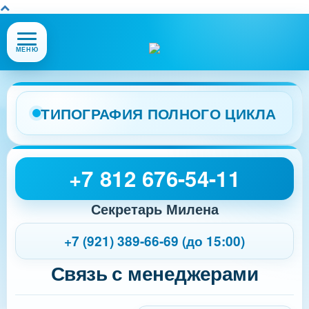
Открыть
МЕНЮ
или
закрыть
меню
сайта
ТИПОГРАФИЯ ПОЛНОГО ЦИКЛА
+7 812 676-54-11
Секретарь Милена
+7 (921) 389-66-69 (до 15:00)
Связь с менеджерами