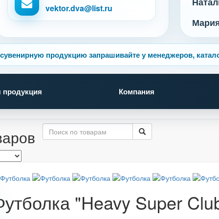
Натал
vektor.dva@list.ru
Мари
сувенирную продукцию запрашивайте у менеджеров, катало
 продукция
Компания
варов
Футболка "Heavy Super Clu