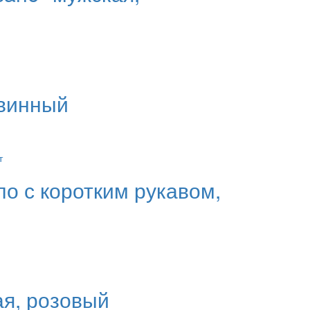
 винный
ло с коротким рукавом,
ая, розовый