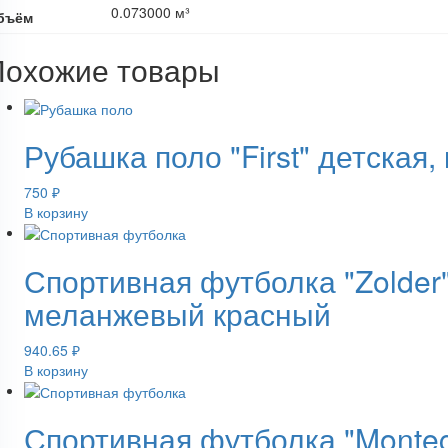
0.073000 м³
бъём
Похожие товары
Рубашка поло "First" детская,
750
₽
В корзину
Спортивная футболка "Zolder"
меланжевый красный
940.65
₽
В корзину
Спортивная футболка "Montec