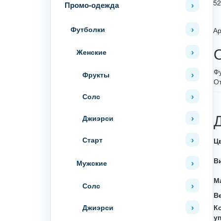
5
Промо-одежда
Футболки
Ар
Женские
Фу
Фрукты
О
Солс
Джиэрси
Старт
Ц
В
Мужские
М
Солс
В
Джиэрси
К
у