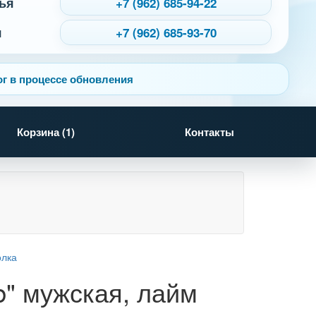
ья
+7 (962) 685-94-22
я
+7 (962) 685-93-70
г в процессе обновления
Корзина (
1
)
Контакты
b" мужская, лайм