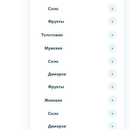
Солс
Фрукты
Толстовки
Мужские
Солс
Джиэрси
Фрукты
Женские
Солс
Джиэрси