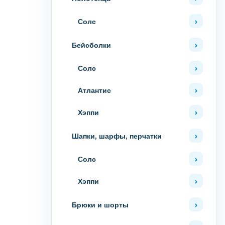
Солс
Бейсболки
Солс
Атлантис
Хэппи
Шапки, шарфы, перчатки
Солс
Хэппи
Брюки и шорты