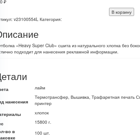
20
₽
В корзину
тикул:
v23100554L
Категория:
Описание
тболка «Heavy Super Club» сшита из натурального хлопка без бок
тлично подходит для нанесения рекламной информации.
Детали
лайм
вета
Термотрансфер, Вышивка, Трафаретная печать С
ид нанесения
принтер
хлопок
атериалы
15800 г.
ес
ол-во в
100 шт.
паковке