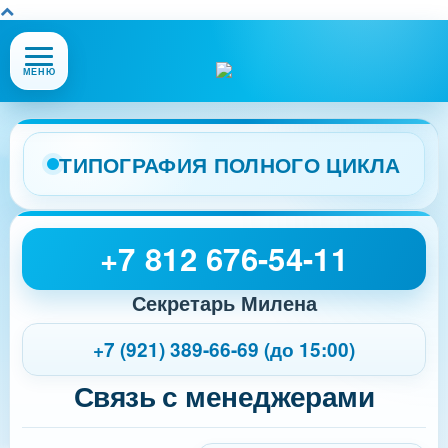
Открыть
МЕНЮ
или
закрыть
меню
сайта
ТИПОГРАФИЯ ПОЛНОГО ЦИКЛА
+7 812 676-54-11
Секретарь Милена
+7 (921) 389-66-69 (до 15:00)
Связь с менеджерами