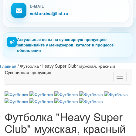
E-MAIL
vektor.dva@list.ru
Актуальные цены на сувенирную продукцию
запрашивайте у менеджеров, каталог в процессе
обновления
Главная
/
Футболка "Heavy Super Club" мужская, красный
Сувенирная продукция
Toggle
navigati
Футболка "Heavy Super
Club" мужская, красный